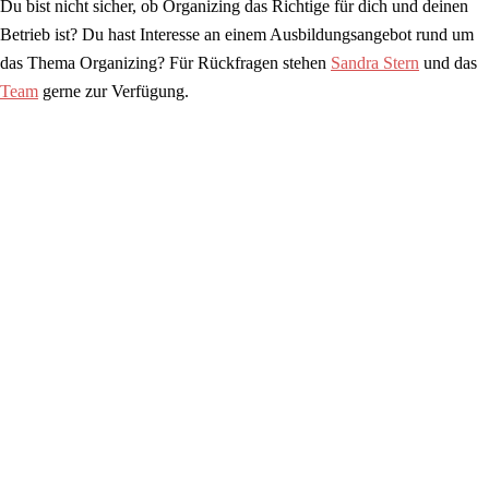
Du bist nicht sicher, ob Organizing das Richtige für dich und deinen
Betrieb ist? Du hast Interesse an einem Ausbildungsangebot rund um
das Thema Organizing? Für Rückfragen stehen
Sandra Stern
und das
Team
gerne zur Verfügung.
Handbuch: Unsere Anliegen im Betrieb
durchsetzen
Praktische Gewerkschaftsarbeit: »Unsere Anliegen im Betrieb
durchsetzen«. Dieses Skriptum ist für die Verwendung im
Rahmen der Bildungsarbeit des Österreichischen