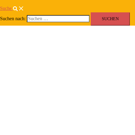
Suche
Suchen nach:
Organizing!
Unsere Anliegen im Betrieb durchsetzen
Menü
schließen
HOME
HANDBUCH
HANDOUTS
TEAM
ANGEBOTE
KONTAKT
NEWSLETTER