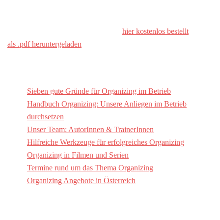
Gewerkschaftsbundes, der Gewerkschaften und der Kammern für
Arbeiter und Angestellte bestimmt. Das Handbuch wurde zuletzt
im März 2023 überarbeitet und kann
hier kostenlos bestellt
oder
als .pdf heruntergeladen
werden.
Organizing mit BetriebsrätInnen
Sieben gute Gründe für Organizing im Betrieb
Handbuch Organizing: Unsere Anliegen im Betrieb
durchsetzen
Unser Team: AutorInnen & TrainerInnen
Hilfreiche Werkzeuge für erfolgreiches Organizing
Organizing in Filmen und Serien
Termine rund um das Thema Organizing
Organizing Angebote in Österreich
Termine